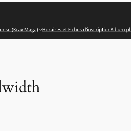
fense (Krav Maga)
Horaires et Fiches d’inscription
Album p
lwidth