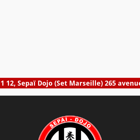
11 12, Sepaï Dojo (Set Marseille) 265 aven