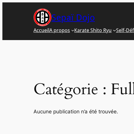
Aller
au
Sepaï Dojo
contenu
Accueil
A propos
Karate Shito Ryu
Self-Dé
Catégorie :
Ful
Aucune publication n’a été trouvée.