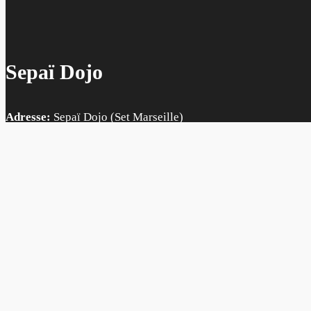
Sepaï Dojo
Adresse:
Sepaï Dojo (Set Marseille)
265 avenue de Mazargues
13008 Marseille