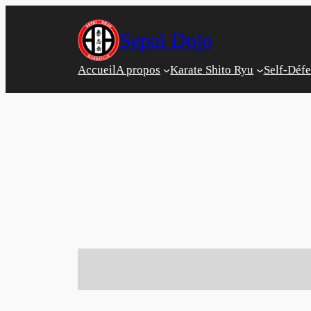
Aller
au
Sepaï Dojo
contenu
Accueil
A propos
Karate Shito Ryu
Self-Déf