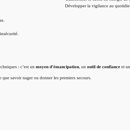
Développer la vigilance au quotidi
re.
insécurité.
echniques : c’est un
moyen d’émancipation
, un
outil de confiance
et u
e que savoir nager ou donner les premiers secours.