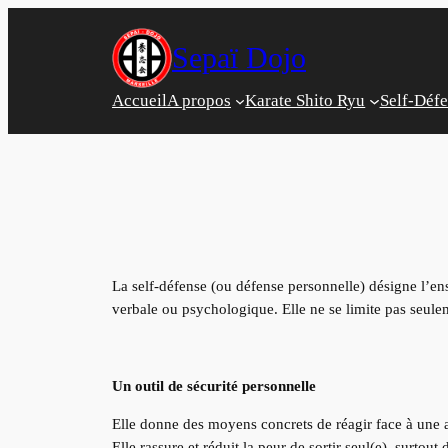
Aller
au
Sepaï Dojo
contenu
Accueil
A propos
Karate Shito Ryu
Self-Déf
La self-défense (ou défense personnelle) désigne l’e
verbale ou psychologique. Elle ne se limite pas seulem
Un outil de sécurité personnelle
Elle donne des moyens concrets de réagir face à une 
Elle rassure et réduit la peur de sortir seul(e), surto