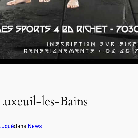
Luxeuil-les-Bains
 Luqué
dans
News